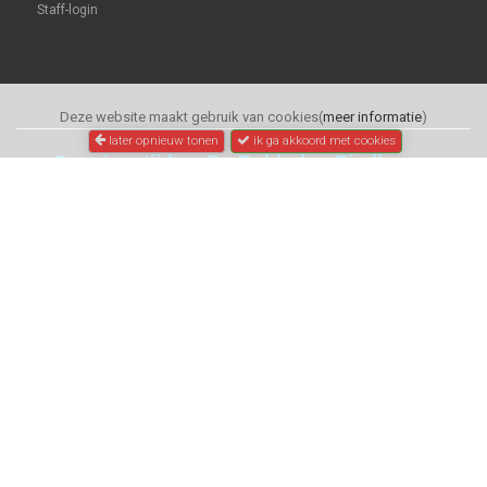
Staff-login
Deze website maakt gebruik van cookies(
meer informatie
)
later opnieuw tonen
ik ga akkoord met cookies
Openingstijden: De Bolderkar Eindhoven
Winkel bezoek:
Dinsdag
:
13.00 - 18.00 uur
Woensdag t/m Vrijdag: 10.00 - 18.00 uur.
Zaterdag
:
10.00 - 17.00 uur
.
Zondag en Maandag
:
gesloten.
Online:
Dagelijks 24 uur toegankelijkheid.
| The Original Online Dealerstore.
Pointerfietsen.nl
C
opyright 2020 /
All Rights Reserved
© Pointer Rijwielen B.V.