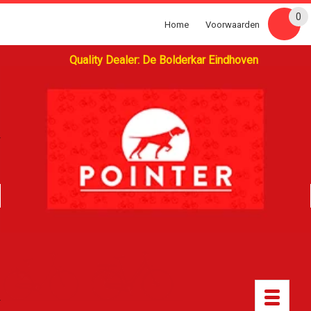
0
Home
Voorwaarden
Quality Dealer: De Bolderkar Eindhoven
Toggle
navigatio