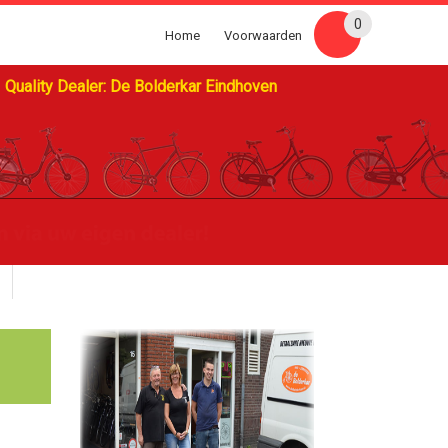
0
Home
Voorwaarden
Quality Dealer: De Bolderkar Eindhoven