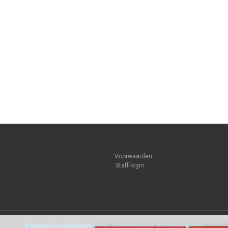
Voorwaarden
Staff-login
Openingstijden: De Bolderkar Eindhoven