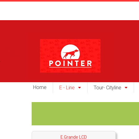
Home
E - Line
Tour- Cityline
E.Grande LCD