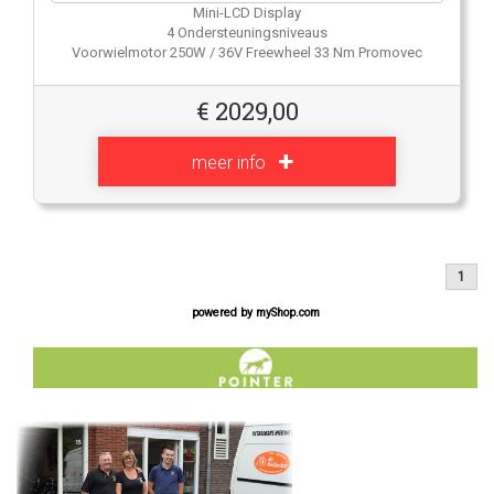
Mini-LCD Display
4 Ondersteuningsniveaus
Voorwielmotor 250W / 36V Freewheel 33 Nm Promovec
€
2029,00
meer info
1
powered by
myShop.com