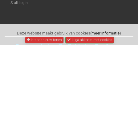
Staff-login
Deze website maakt gebruik van cookies(
meer informatie
)
later opnieuw tonen
ik ga akkoord met cookies
Openingstijden: De Bolderkar Eindhoven
Winkel bezoek:
Dinsdag
:
13.00 - 18.00 uur
Woensdag t/m Vrijdag: 10.00 - 18.00 uur.
Zaterdag
:
10.00 - 17.00 uur
.
Zondag en Maandag
:
gesloten.
Online:
Dagelijks 24 uur toegankelijkheid.
| The Original Online Dealerstore.
Pointerfietsen.nl
C
opyright 2020 /
All Rights Reserved
© Pointer Rijwielen B.V.