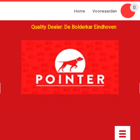
0
Home
Voorwaarden
Quality Dealer: De Bolderkar Eindhoven
Toggle
navigatio