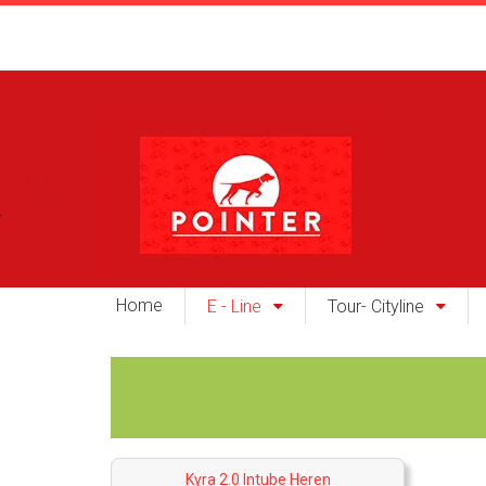
Home
E - Line
Tour- Cityline
Kyra 2.0 Intube Heren