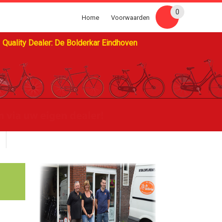
0
Home
Voorwaarden
Quality Dealer: De Bolderkar Eindhoven