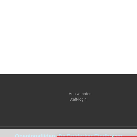
Voorwaarden
Staff-login
Openingstijden: De Bolderkar Eindhoven