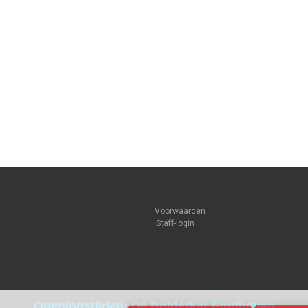
Voorwaarden
Staff-login
Openingstijden: De Bolderkar Eindhoven