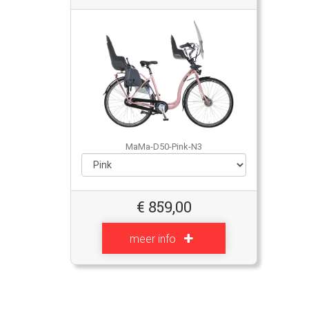
MaMa-D50-Pink-N3
€
859,00
meer info