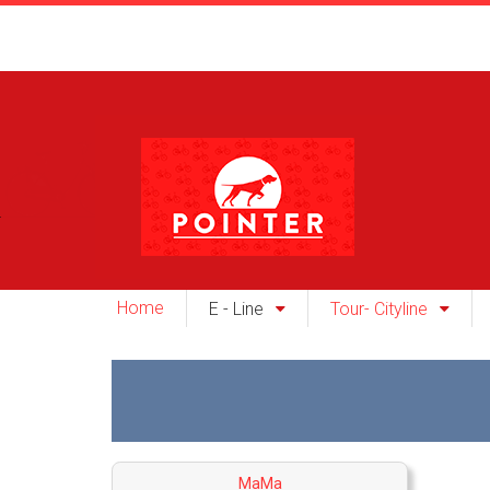
Home
E - Line
Tour- Cityline
MaMa